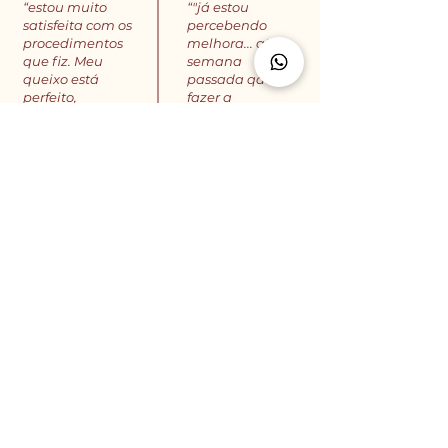
“estou muito
“"já estou
satisfeita com os
percebendo
procedimentos
melhora... até
que fiz. Meu
semana
queixo está
passada qdo fui
perfeito,
fazer a
aumentou
sobrancelha a
minha
menina falou..
autoestima e
Nossa, tua pele
minha boca
ta tão boa.”
está perfeita, no
volume certo,
sem exagero e
bem
hidratada.”
B. M., 26
M. C., 49
“Estou amando
"Tô me sentindo
a minha pele
mais bonita já,
pós Lavieen. Já
sabe? Trabalho
estou
incrível, elevou